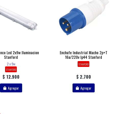
anco Led 2x9w Iluminacion
Enchufe Industrial Macho 2p+t
Stanford
16a/220v Ip44 Stanford
2 x 9w
STANFORD
STANFORD
$ 12.900
$ 2.700
Agregar
Agregar