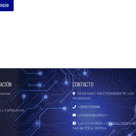
nicio
ACIÓN
CONTACTO
 somos
REINHARD WESTERMEIER 97, LOS
MUERMOS.
o
+56957536996
 y Condiciones
contacto@vollta.cl
Lun a Vie 09:00 a 13:00hrs / 15:00 a 18:
Sab de 9:30 a 13:00hrs