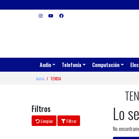
Audio
Telefonía
Computación
Elec
Inicio
TENDA
TE
Lo s
Filtros
Limpiar
Filtrar
No encontramo