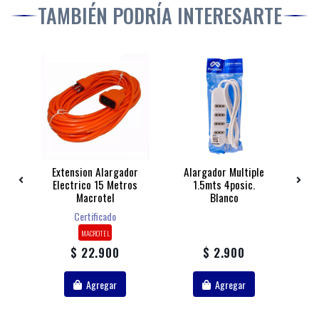
TAMBIÉN PODRÍA INTERESARTE
s
Extension Alargador
Alargador Multiple
Electrico 15 Metros
1.5mts 4posic.
Macrotel
Blanco
Certificado
MACROTEL
$ 22.900
$ 2.900
Agregar
Agregar