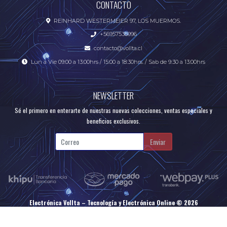
CONTACTO
REINHARD WESTERMEIER 97, LOS MUERMOS.
+56957536996
contacto@vollta.cl
Lun a Vie 09:00 a 13:00hrs / 15:00 a 18:30hrs. / Sab de 9:30 a 13:00hrs
NEWSLETTER
Sé el primero en enterarte de nuestras nuevas colecciones, ventas especiales y
beneficios exclusivos.
Enviar
Electrónica Vollta – Tecnología y Electrónica Online © 2026
Creado por
Bsale