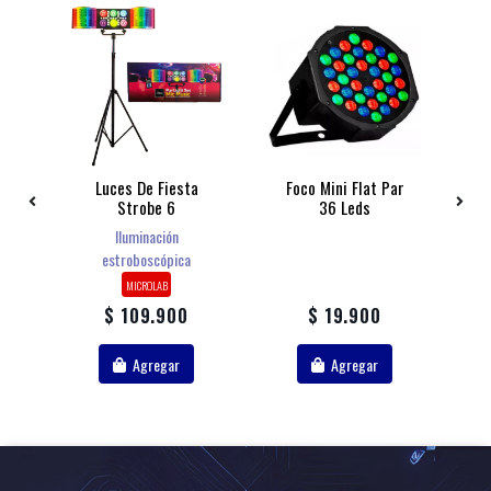
Luces De Fiesta
Foco Mini Flat Par
Strobe 6
36 Leds
Iluminación
...
Mu
estroboscópica
MICROLAB
$ 109.900
$ 19.900
Agregar
Agregar