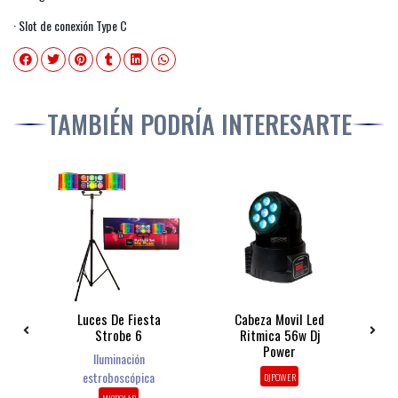
· Slot de conexión Type C
TAMBIÉN PODRÍA INTERESARTE
ia
Luces De Fiesta
Cabeza Movil Led
A
ts
Strobe 6
Ritmica 56w Dj
D
Power
Iluminación
estroboscópica
DJPOWER
MICROLAB