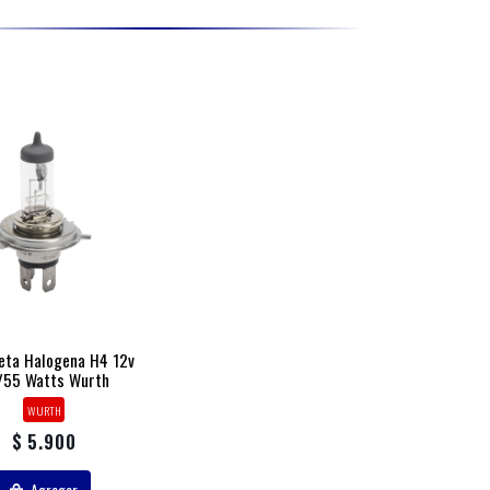
eta Halogena H4 12v
/55 Watts Wurth
WURTH
$ 5.900
Agregar