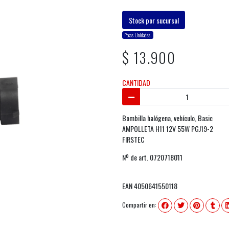
Stock por sucursal
Pocas Unidades.
$ 13.900
CANTIDAD
Bombilla halógena, vehículo, Basic
AMPOLLETA H11 12V 55W PGJ19-2
FIRSTEC
Nº de art. 0720718011
EAN 4050641550118
Compartir en: