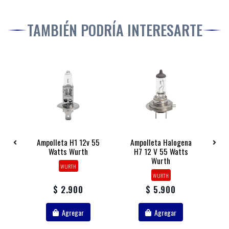
TAMBIÉN PODRÍA INTERESARTE
na
Ampolleta H1 12v 55
Ampolleta Halogena
A
s
Watts Wurth
H7 12 V 55 Watts
Wurth
WURTH
WURTH
$ 2.900
$ 5.900
Agregar
Agregar