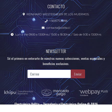
CONTACTO
REINHARD WESTERMEIER 97, LOS MUERMOS.
+56957536996
contacto@vollta.cl
Lun a Vie 09:00 a 13:00hrs / 15:00 a 18:30hrs. / Sab de 9:30 a 13:00hrs
NEWSLETTER
Sé el primero en enterarte de nuestras nuevas colecciones, ventas especiales y
beneficios exclusivos.
Enviar
Electrónica Vollta – Tecnología y Electrónica Online © 2026
Creado por
Bsale