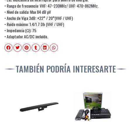
• Rango de frecuencia: VHF: 47~230MHz/ UHF: 470~862MHz.
• Nivel de salida: Max 84 dB µV
• Ancho de Viga 3dB: ±22° / 20°(VHF / UHF)
• Ruido máximo: 1.4/1.7 Db (VHF / UHF)
• Impedancia (Ω): 75
• Adaptador AC/DC incluído.
TAMBIÉN PODRÍA INTERESARTE