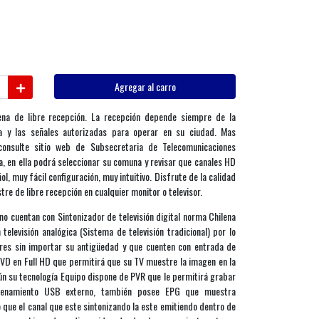
Agregar al carro
ena de libre recepción. La recepción depende siempre de la
ra y las señales autorizadas para operar en su ciudad. Mas
consulte sitio web de Subsecretaria de Telecomunicaciones
, en ella podrá seleccionar su comuna y revisar que canales HD
l, muy fácil configuración, muy intuitivo. Disfrute de la calidad
estre de libre recepción en cualquier monitor o televisor.
no cuentan con Sintonizador de televisión digital norma Chilena
 televisión analógica (Sistema de televisión tradicional) por lo
ores sin importar su antigüedad y que cuenten con entrada de
VD en Full HD que permitirá que su TV muestre la imagen en la
ún su tecnología Equipo dispone de PVR que le permitirá grabar
cenamiento USB externo, también posee EPG que muestra
que el canal que este sintonizando la este emitiendo dentro de