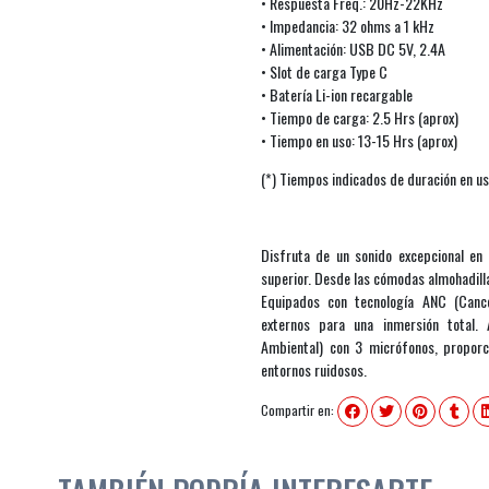
• Respuesta Freq.: 20Hz-22KHz
• Impedancia: 32 ohms a 1 kHz
• Alimentación: USB DC 5V, 2.4A
• Slot de carga Type C
• Batería Li-ion recargable
• Tiempo de carga: 2.5 Hrs (aprox)
• Tiempo en uso: 13-15 Hrs (aprox)
(*) Tiempos indicados de duración en 
Disfruta de un sonido excepcional en 
superior. Desde las cómodas almohadill
Equipados con tecnología ANC (Cance
externos para una inmersión total.
Ambiental) con 3 micrófonos, proporci
entornos ruidosos.
Compartir en: