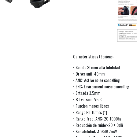
Características técnicas:
• Sonido Stereo alta fidelidad
• Driver unit: 40mm
• ANC: Active noise cancelling
• ENC: Environment noise cancelling
• Entrada 3.5mm
• BT version: V5.3
• Función manos libres
• Rango BT 10mts (*)
• Rango freq. ANC: 20-1000hz
• Reducción de ruido:-20 ± 3dB
• Sensibilidad: :108dB /mW