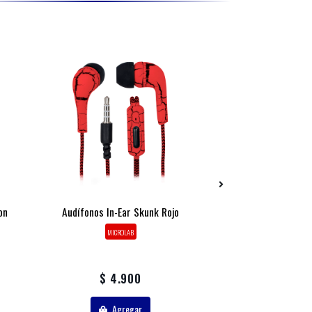
on
Audífonos In-Ear Skunk Rojo
Mlab Audífonos 
Air-Smart Touch 
MICROLAB
MICROL
$ 4.900
$ 35.
Agregar
Agr