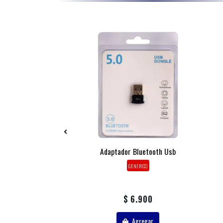
luetooth Rosados
Adaptador Bluetooth Usb
op Noise – Pink
GENERICO
ICROLAB
18.900
$ 6.900
Agregar
Agregar