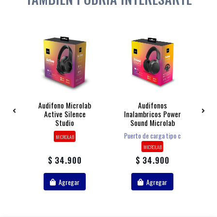
r
Audifono Microlab
Audifonos
Active Silence
Inalambricos Power
Studio
Sound Microlab
M
Puerto de carga tipo c
MICROLAB
MICROLAB
$ 34.900
$ 34.900
Agregar
Agregar