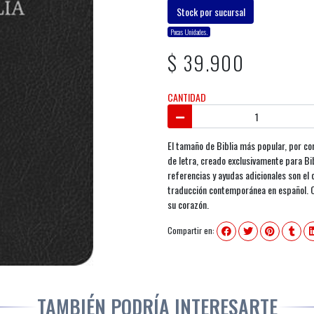
Stock por sucursal
Pocas Unidades.
$ 39.900
CANTIDAD
El tamaño de Biblia más popular, por com
de letra, creado exclusivamente para Bi
referencias y ayudas adicionales son el 
traducción contemporánea en español. Co
su corazón.
Compartir en:
TAMBIÉN PODRÍA INTERESARTE