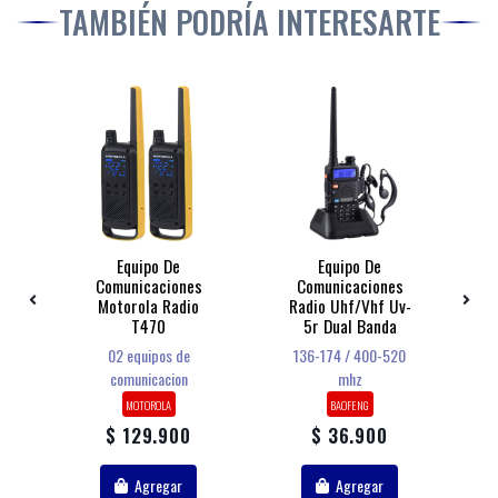
TAMBIÉN PODRÍA INTERESARTE
Equipo De
Equipo De
io
Comunicaciones
Comunicaciones
0w
Motorola Radio
Radio Uhf/vhf Uv-
T470
5r Dual Banda
02 equipos de
136-174 / 400-520
comunicacion
mhz
MOTOROLA
BAOFENG
$ 129.900
$ 36.900
Agregar
Agregar