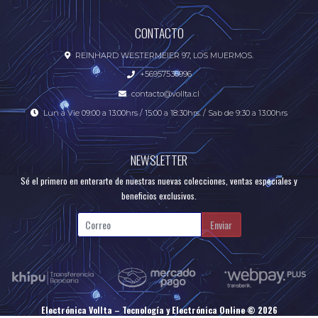
CONTACTO
REINHARD WESTERMEIER 97, LOS MUERMOS.
+56957536996
contacto@vollta.cl
Lun a Vie 09:00 a 13:00hrs / 15:00 a 18:30hrs. / Sab de 9:30 a 13:00hrs
NEWSLETTER
Sé el primero en enterarte de nuestras nuevas colecciones, ventas especiales y
beneficios exclusivos.
Enviar
Electrónica Vollta – Tecnología y Electrónica Online © 2026