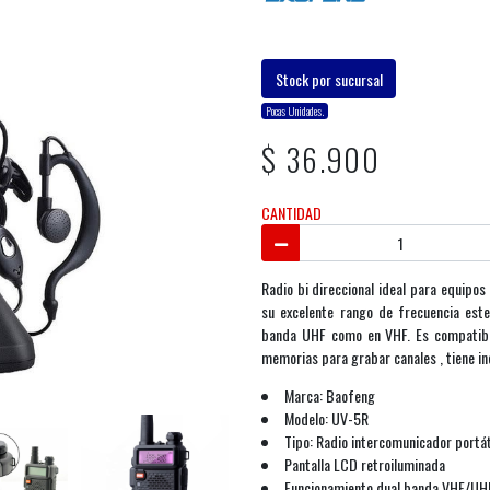
Stock por sucursal
Pocas Unidades.
$ 36.900
CANTIDAD
Radio bi direccional ideal para equipos
su excelente rango de frecuencia est
banda UHF como en VHF. Es compatibl
memorias para grabar canales , tiene in
Marca: Baofeng
Modelo: UV-5R
Tipo: Radio intercomunicador portát
Pantalla LCD retroiluminada
Funcionamiento dual banda VHF/UH