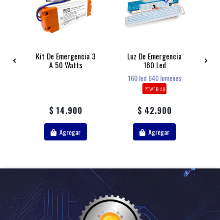
Kit De Emergencia 3
Luz De Emergencia
L
A 50 Watts
160 Led
a
160 led 640 lumenes
POWERLAB
$ 14.900
$ 42.900
Agregar
Agregar