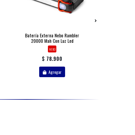
Batería Externa Nebo Rambler
Multiherramienta
20000 Mah Con Luz Led
Handyone 1
NEBO
TRUE UTI
$ 78.900
$ 44.
Agregar
Agr