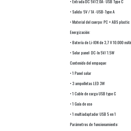
• Entrada:DC 5V/2.0A- USB Type C
• Salida: 5V / 1A -USB-Type A
• Material del cuerpo: PC + ABS plastic
Energización:
• Batería de Li-ION de 3,7 V 10.000 mAh
• Solar panel: DC-In 5V/ 1.5W
Contenido del empaque:
• 1 Panel solar
• 3 ampolletas LED 3W
• 1 Cable de carga USB type C
• 1 Guía de uso
• 1 multiadaptador USB 5 en 1
Parámetros de funcionamiento: