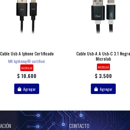
Cable Usb A Iphone Certificado
Cable Usb-A A Usb-C 3.1 Negr
Microlab
Mfi lightning® certified.
MICROLAB
MICROLAB
$ 10.600
$ 3.500
Agregar
Agregar
ACIÓN
CONTACTO