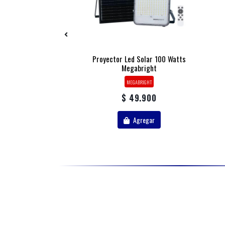
rgencia Eep 15w
Proyector Led Solar 100 Watts
0lm Want
Megabright
WANT
MEGABRIGHT
59.900
$ 49.900
Agregar
Agregar