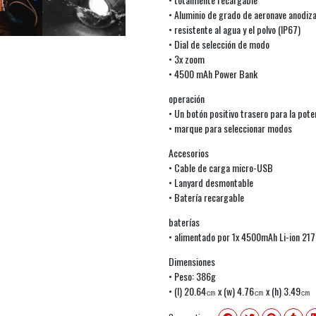
• Aluminio de grado de aeronave anodiz
• resistente al agua y el polvo (IP67)
• Dial de selección de modo
• 3x zoom
• 4500 mAh Power Bank
operación
• Un botón positivo trasero para la pote
• marque para seleccionar modos
Accesorios
• Cable de carga micro-USB
• Lanyard desmontable
• Batería recargable
baterías
• alimentado por 1x 4500mAh Li-ion 217
Dimensiones
• Peso: 386g
• (l) 20.64㎝ x (w) 4.76㎝ x (h) 3.49㎝