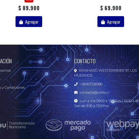
$ 89.900
$ 69.900
Agregar
Agregar
ACIÓN
CONTACTO
 somos
REINHARD WESTERMEIER 97, LOS
MUERMOS.
o
+56957536996
 y Condiciones
contacto@vollta.cl
Lun a Vie 09:00 a 13:00hrs / 15:00 a 18:
Sab de 9:30 a 13:00hrs