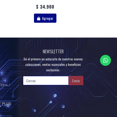
$ 34.900
$ 54.
Agregar
Agr
NEWSLETTER
Sé el primero en enterarte de nuestras nuevas
colecciones, ventas especiales y beneficios
exclusivos.
Enviar
30hrs. /