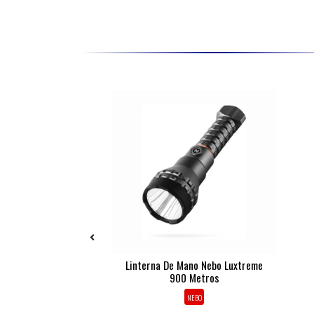
ebo Franklin 500
Linterna De Mano Nebo Luxtreme
es Dual Rc
900 Metros
NEBO
NEBO