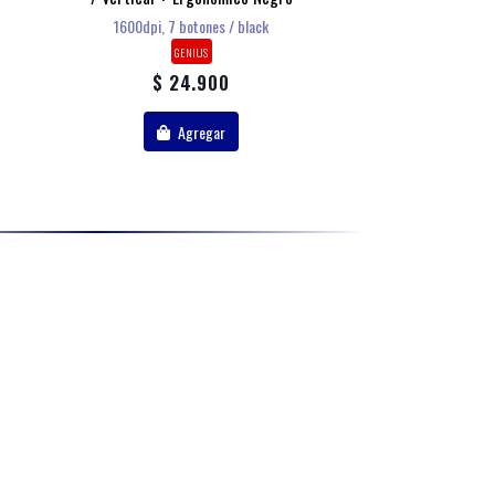
1600dpi, 7 botones / black
GENIU
GENIUS
$ 24.900
$ 7.
Agregar
Agr