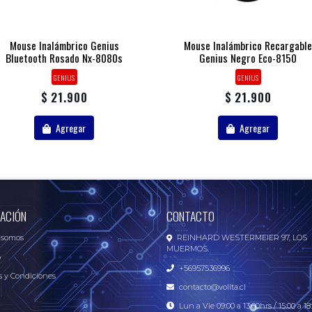
Mouse Inalámbrico Genius
Mouse Inalámbrico Recargable
Bluetooth Rosado Nx-8080s
Genius Negro Eco-8150
GENIUS
GENIUS
$ 21.900
$ 21.900
Agregar
Agregar
ACIÓN
CONTACTO
 somos
REINHARD WESTERMEIER 97, LOS
MUERMOS.
o
+56957536996
 y Condiciones
contacto@vollta.cl
Lun a Vie 09:00 a 13:00hrs / 15:00 a 18: