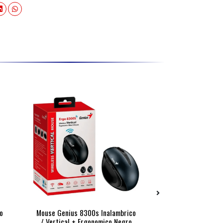
o
Mouse Genius 8300s Inalambrico
Mouse Pad Ne
/ Vertical + Ergonomico Negro
Antideslizan