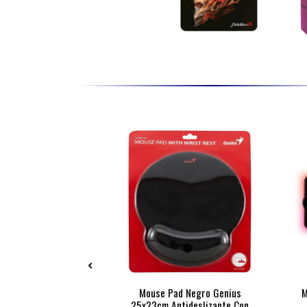
 Negro Genius
Mouse Pad Negro Genius
M
zante 23x19cm
25x23cm Antideslizante Con