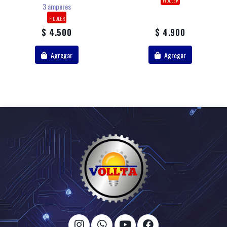
3 amperes
FIDDLER
$ 4.500
$ 4.900
Agregar
Agregar