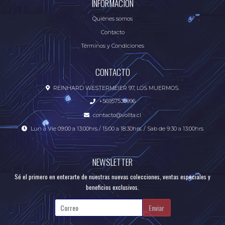
INFORMACIÓN
Quiénes somos
Contacto
Términos y Condiciones
CONTACTO
REINHARD WESTERMEIER 97, LOS MUERMOS.
+56957536996
contacto@vollta.cl
Lun a Vie 09:00 a 13:00hrs / 15:00 a 18:30hrs. / Sab de 9:30 a 13:00hrs
NEWSLETTER
Sé el primero en enterarte de nuestras nuevas colecciones, ventas especiales y
beneficios exclusivos.
Enviar