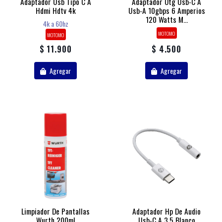
Adaptador Usb Tipo C A
Adaptador Otg Usb-C A
Hdmi Hdtv 4k
Usb-A 10gbps 6 Amperios
120 Watts M...
4k a 60hz
MOTOMO
MOTOMO
$ 11.900
$ 4.500
Agregar
Agregar
Limpiador De Pantallas
Adaptador Hp De Audio
Wurth 200ml
Usb-C A 3.5 Blanco