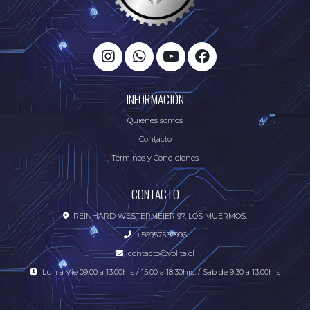
INFORMACIÓN
Quiénes somos
Contacto
Términos y Condiciones
CONTACTO
REINHARD WESTERMEIER 97, LOS MUERMOS.
+56957536996
contacto@vollta.cl
Lun a Vie 09:00 a 13:00hrs / 15:00 a 18:30hrs. / Sab de 9:30 a 13:00hrs